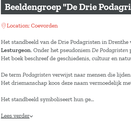
a
Beeldengroep "De Drie Podagri
g
e
Location: Coevorden
Het standbeeld van de Drie Podagristen in Drenthe
Lesturgeon
. Onder het pseudoniem
De Podagristen
p
Het boek beschreef de geschiedenis, cultuur en natu
De term
Podagristen
verwijst naar mensen die lijden
Het driemanschap koos deze naam vermoedelijk met 
Het standbeeld symboliseert hun ge…
Lees verder