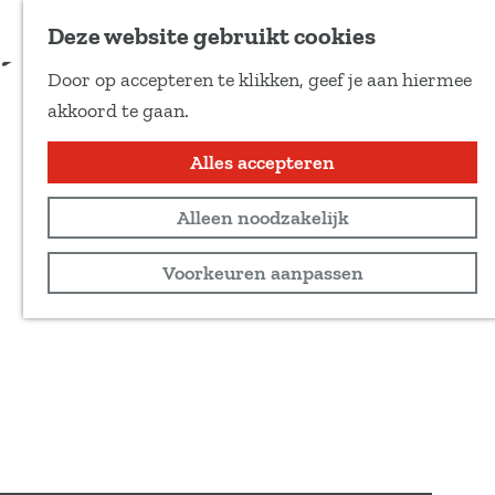
Voeg toe als favoriet
Deze website gebruikt cookies
D
Door op accepteren te klikken, geef je aan hiermee
e
G
akkoord te gaan.
e
a
l
n
Alles accepteren
d
a
e
Alleen noodzakelijk
a
z
r
Voorkeuren aanpassen
e
d
p
e
a
h
g
o
i
m
n
e
a
p