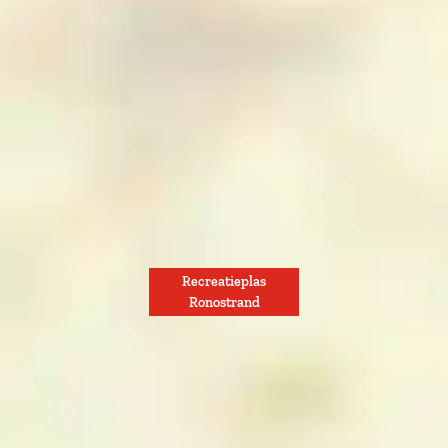
d
n
d
Recreatieplas
Ronostrand