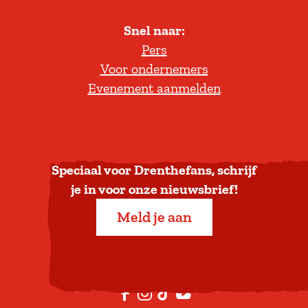
l
Snel naar:
l
Pers
t
Voor ondernemers
e
Evenement aanmelden
r
u
g
n
a
Speciaal voor Drenthefans, schrijf
a
je in voor onze nieuwsbrief!
r
Meld je aan
b
o
v
e
F
I
T
Y
n