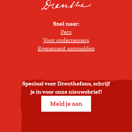
o
l
Snel naar:
l
Pers
t
Voor ondernemers
e
Evenement aanmelden
r
u
g
n
a
Speciaal voor Drenthefans, schrijf
a
je in voor onze nieuwsbrief!
r
Meld je aan
b
o
v
e