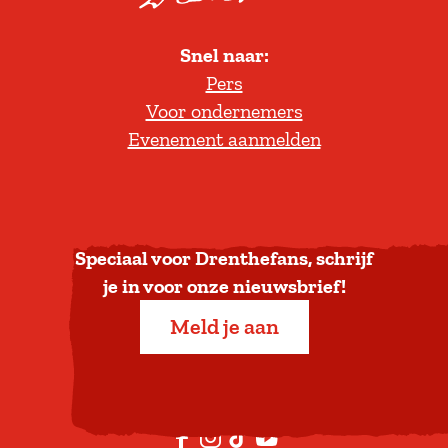
o
l
Snel naar:
l
Pers
t
Voor ondernemers
e
Evenement aanmelden
r
u
g
n
a
Speciaal voor Drenthefans, schrijf
a
je in voor onze nieuwsbrief!
r
Meld je aan
b
o
v
e