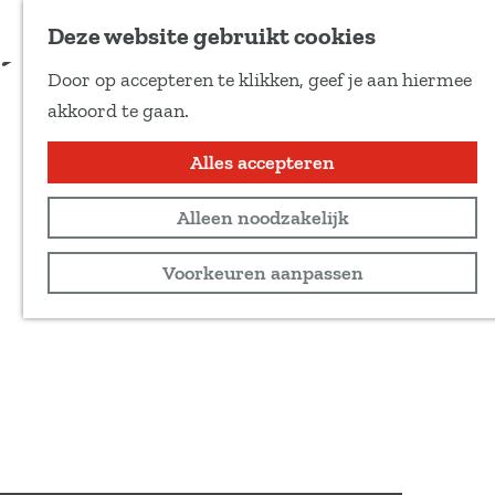
Voeg toe als favoriet
Deze website gebruikt cookies
D
Door op accepteren te klikken, geef je aan hiermee
e
G
akkoord te gaan.
e
a
l
n
Alles accepteren
d
a
e
Alleen noodzakelijk
a
z
r
Voorkeuren aanpassen
e
d
p
e
a
h
g
o
i
m
n
e
a
p