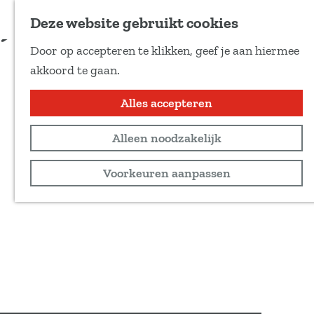
Voeg toe als favoriet
Deze website gebruikt cookies
D
Door op accepteren te klikken, geef je aan hiermee
e
G
akkoord te gaan.
e
a
l
n
Alles accepteren
d
a
e
Alleen noodzakelijk
a
z
r
Voorkeuren aanpassen
e
d
p
e
a
h
g
o
i
m
n
e
a
p