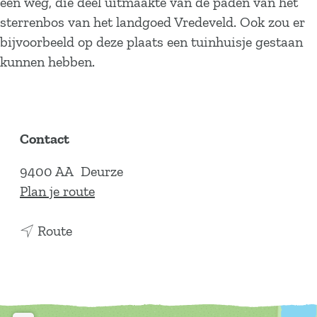
een weg, die deel uitmaakte van de paden van het
sterrenbos van het landgoed Vredeveld. Ook zou er
bijvoorbeeld op deze plaats een tuinhuisje gestaan
kunnen hebben.
Contact
9400 AA
Deurze
n
Plan je route
a
n
a
Route
a
r
a
D
r
u
D
b