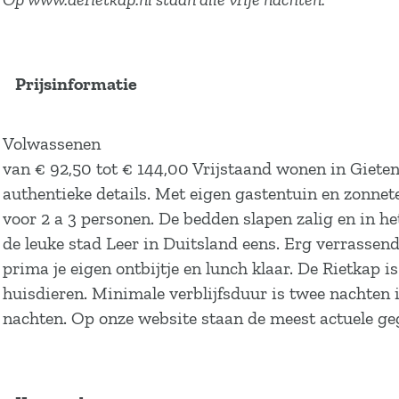
o
r
d
r
e
r
g
i
e
d
r
i
e
j
r
e
d
j
Prijsinformatie
e
t
i
r
e
t
r
j
j
i
r
j
b
e
t
j
i
e
Volwassenen
o
D
j
t
j
D
van € 92,50 tot € 144,00 Vrijstaand wonen in Gieten
e
e
e
j
t
e
authentieke details. Met eigen gastentuin en zonneter
r
R
D
e
j
R
voor 2 a 3 personen. De bedden slapen zalig en in h
d
i
e
D
e
i
de leuke stad Leer in Duitsland eens. Erg verrassend
e
e
R
e
D
e
prima je eigen ontbijtje en lunch klaar. De Rietkap 
r
t
i
R
e
t
huisdieren. Minimale verblijfsduur is twee nachten 
i
k
e
i
R
k
nachten. Op onze website staan de meest actuele ge
j
a
t
e
i
a
t
p
k
t
e
p
j
a
k
t