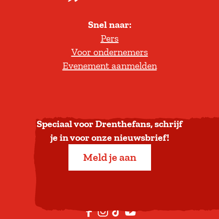
l
Snel naar:
l
Pers
t
Voor ondernemers
e
Evenement aanmelden
r
u
g
n
a
Speciaal voor Drenthefans, schrijf
a
je in voor onze nieuwsbrief!
r
Meld je aan
b
o
v
e
F
I
T
Y
n