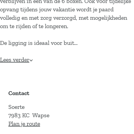
verblijven in een van de 6 boxen. Ook voor tijdelijke
opvang tijdens jouw vakantie wordt je paard
volledig en met zorg verzorgd, met mogelijkheden
om te rijden of te longeren.
De ligging is ideaal voor buit…
Lees verder
Contact
Soerte
7983 KC
Wapse
n
Plan je route
a