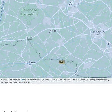
Leaflet
|
Powered by
Esri
| Sources: Esri, TomTom, Garmin, FAO, NOAA, USGS, © OpenStreetMap contributors,
and the GIS User Community, ,