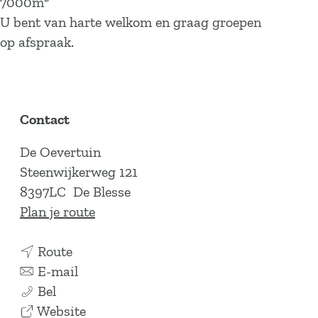
7000m²
U bent van harte welkom en graag groepen
op afspraak.
Contact
De Oevertuin
Steenwijkerweg 121
8397LC
De Blesse
n
Plan je route
a
n
a
Route
a
n
r
E-mail
D
a
a
D
Bel
e
r
a
v
e
Website