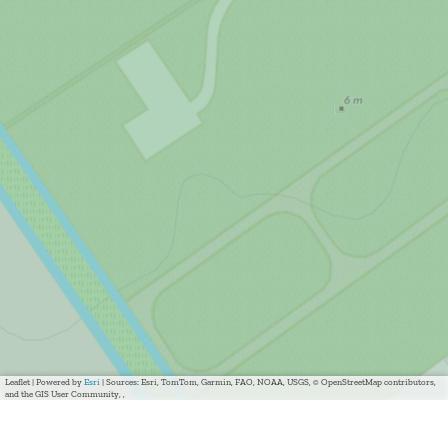
Leaflet
|
Powered by
Esri
| Sources: Esri, TomTom, Garmin, FAO, NOAA, USGS, © OpenStreetMap contributors,
and the GIS User Community, ,