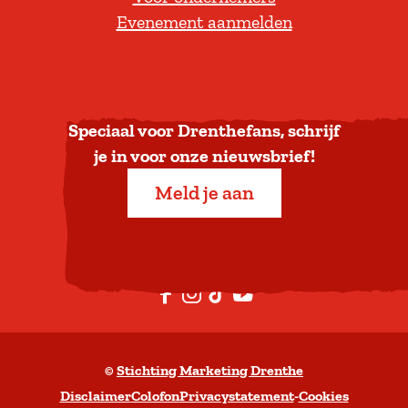
Evenement aanmelden
r
u
g
n
a
Speciaal voor Drenthefans, schrijf
a
je in voor onze nieuwsbrief!
r
Meld je aan
b
o
v
e
F
I
T
Y
n
a
n
i
o
c
s
k
u
©
Stichting Marketing Drenthe
e
t
T
t
Disclaimer
Colofon
Privacystatement
-
Cookies
b
a
o
u