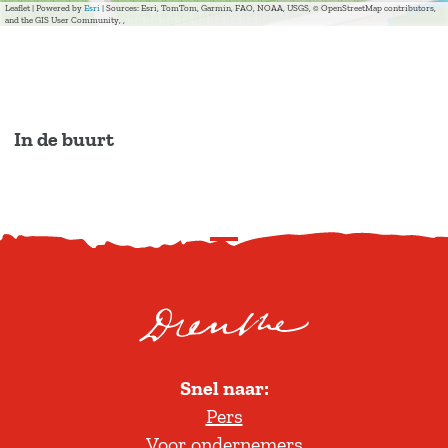
Leaflet
|
Powered by
Esri
| Sources: Esri, TomTom, Garmin, FAO, NOAA, USGS, © OpenStreetMap contributors,
and the GIS User Community, ,
In de buurt
S
c
r
o
l
Snel naar:
l
Pers
t
Voor ondernemers
e