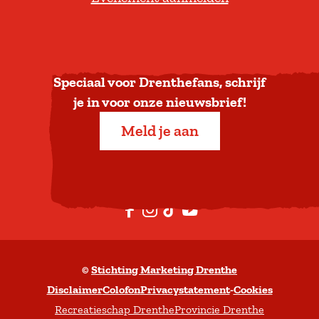
u
g
n
a
Speciaal voor Drenthefans, schrijf
a
je in voor onze nieuwsbrief!
r
Meld je aan
b
o
v
e
F
I
T
Y
n
a
n
i
o
c
s
k
u
©
Stichting Marketing Drenthe
e
t
T
t
Disclaimer
Colofon
Privacystatement
-
Cookies
b
a
o
u
Recreatieschap Drenthe
Provincie Drenthe
o
g
k
b