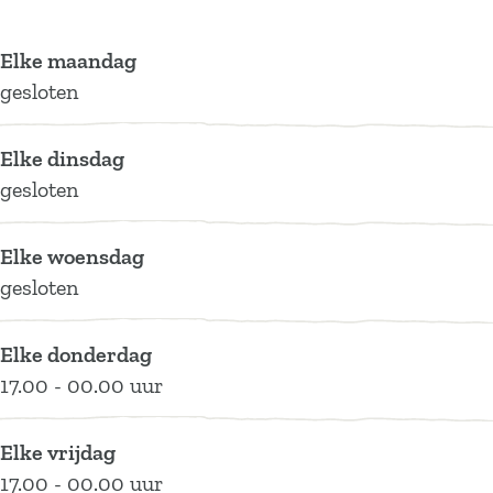
B
a
v
s
B
u
n
a
v
u
Elke maandag
n
B
n
a
n
gesloten
n
u
B
n
n
e
n
u
B
e
Elke dinsdag
n
n
u
gesloten
e
n
n
e
n
Elke woensdag
e
gesloten
Elke donderdag
17.00 - 00.00 uur
Elke vrijdag
17.00 - 00.00 uur