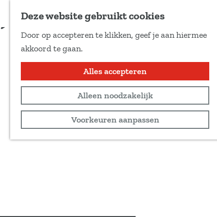
Voeg toe als favoriet
Reserveren
Deze website gebruikt cookies
D
Door op accepteren te klikken, geef je aan hiermee
e
G
akkoord te gaan.
e
a
l
n
Alles accepteren
d
a
e
Alleen noodzakelijk
a
z
r
Voorkeuren aanpassen
e
d
p
e
a
h
g
o
i
m
n
e
a
p