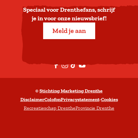
a
Speciaal voor Drenthefans, schrijf
a
je in voor onze nieuwsbrief!
r
Meld je aan
b
o
v
e
F
I
T
Y
n
a
n
i
o
c
s
k
u
©
Stichting Marketing Drenthe
e
t
T
t
Disclaimer
Colofon
Privacystatement
-
Cookies
b
a
o
u
Recreatieschap Drenthe
Provincie Drenthe
o
g
k
b
o
r
e
k
a
m