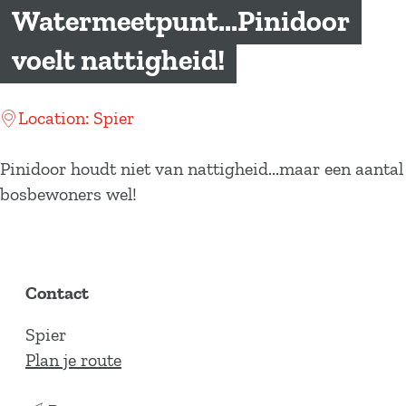
a
Watermeetpunt...Pinidoor
g
voelt nattigheid!
e
Location: Spier
Pinidoor houdt niet van nattigheid...maar een aantal
bosbewoners wel!
Contact
Spier
n
Plan je route
a