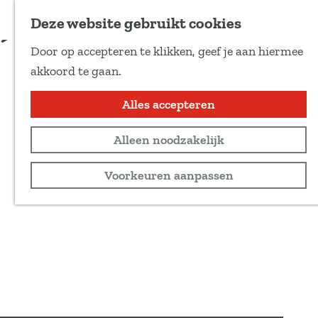
Voeg toe als favoriet
Deze website gebruikt cookies
D
Door op accepteren te klikken, geef je aan hiermee
e
G
akkoord te gaan.
e
a
l
n
Alles accepteren
d
a
e
Alleen noodzakelijk
a
z
r
Voorkeuren aanpassen
e
d
p
e
a
h
g
o
i
m
n
e
a
p