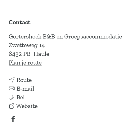
Contact
Gortershoek B&B en Groepsaccommodatie
Zwetteweg 14
8432 PB
Haule
n
Plan je route
a
n
a
Route
a
n
r
E-mail
G
a
a
G
Bel
o
r
a
v
o
Website
r
G
r
a
r
F
t
o
G
n
t
a
e
r
o
G
e