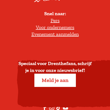
o
l
Snel naar:
l
Pers
t
Voor ondernemers
e
Evenement aanmelden
r
u
g
n
a
Speciaal voor Drenthefans, schrijf
a
je in voor onze nieuwsbrief!
r
Meld je aan
b
o
v
e