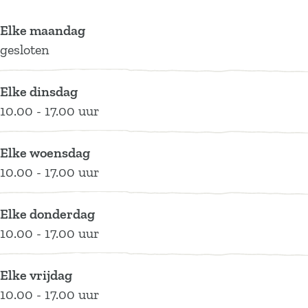
r
u
s
i
r
t
Elke maandag
s
i
I
gesloten
t
s
n
I
t
f
Elke dinsdag
n
I
o
10.00 - 17.00 uur
f
n
P
o
f
u
Elke woensdag
P
o
n
10.00 - 17.00 uur
u
P
t
n
u
F
Elke donderdag
t
n
r
10.00 - 17.00 uur
F
t
e
r
F
d
e
r
e
Elke vrijdag
d
e
r
10.00 - 17.00 uur