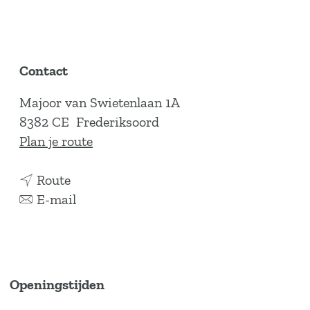
Contact
Majoor van Swietenlaan 1A
8382 CE
Frederiksoord
n
Plan je route
a
n
a
Route
a
n
r
E-mail
a
a
T
r
a
o
T
r
u
o
T
r
Openingstijden
u
o
i