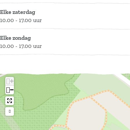
e
d
i
r
e
k
Elke zaterdag
i
r
s
10.00 - 17.00 uur
k
i
o
s
k
o
Elke zondag
o
s
r
10.00 - 17.00 uur
o
o
d
r
o
d
r
d
+
−