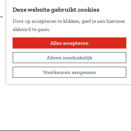
Voeg toe als favoriet
Deze website gebruikt cookies
D
Door op accepteren te klikken, geef je aan hiermee
e
G
akkoord te gaan.
e
a
l
n
Alles accepteren
d
a
e
Alleen noodzakelijk
a
z
r
Voorkeuren aanpassen
e
d
p
e
a
h
g
o
i
m
n
e
a
p