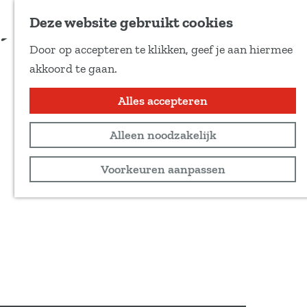
Voeg toe als favoriet
Deze website gebruikt cookies
D
Door op accepteren te klikken, geef je aan hiermee
e
G
akkoord te gaan.
e
a
l
n
Alles accepteren
d
a
e
Alleen noodzakelijk
a
z
r
Voorkeuren aanpassen
e
d
p
e
a
h
g
o
i
m
n
e
a
p