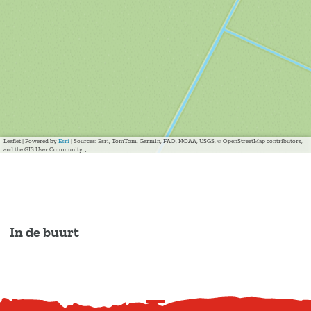
Leaflet
|
Powered by
Esri
| Sources: Esri, TomTom, Garmin, FAO, NOAA, USGS, © OpenStreetMap contributors,
and the GIS User Community, ,
In de buurt
S