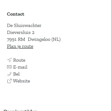
Contact
De Sluiswachter
Dieversluis 2
7991 RM
Dwingeloo (NL)
n
Plan je route
a
n
a
Route
a
n
r
E-mail
D
a
a
D
Bel
e
r
a
v
e
Website
S
D
r
a
S
l
e
D
n
l
u
S
e
D
u
i
l
S
e
i