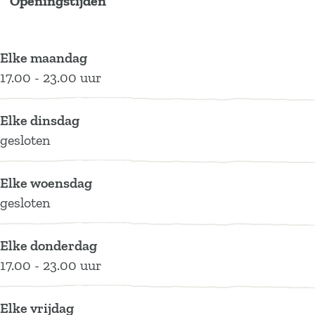
Openingstijden
s
u
l
S
s
w
i
u
l
w
a
s
i
u
a
Elke maandag
c
w
s
i
c
17.00 - 23.00 uur
h
a
w
s
h
t
c
a
w
t
Elke dinsdag
e
h
c
a
e
gesloten
r
t
h
c
r
e
t
h
Elke woensdag
r
e
t
gesloten
r
e
r
Elke donderdag
17.00 - 23.00 uur
Elke vrijdag