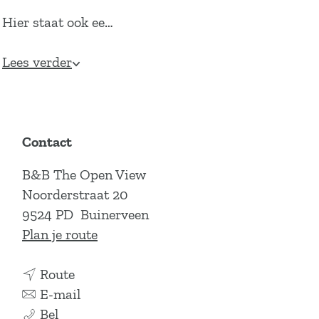
Hier staat ook ee…
Lees verder
Contact
B&B The Open View
Noorderstraat 20
9524 PD
Buinerveen
n
Plan je route
a
n
a
Route
a
n
r
E-mail
B
a
a
B
Bel