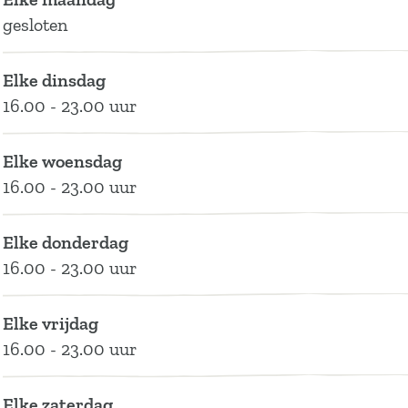
t
R
a
s
gesloten
o
i
R
t
r
s
i
o
Elke dinsdag
a
t
s
r
16.00 - 23.00 uur
n
o
t
a
t
r
o
n
Elke woensdag
e
a
r
t
16.00 - 23.00 uur
T
n
a
e
r
t
n
T
Elke donderdag
i
e
t
r
16.00 - 23.00 uur
v
T
e
i
i
r
T
v
o
i
r
i
Elke vrijdag
d
v
i
o
16.00 - 23.00 uur
e
i
v
d
l
o
i
e
Elke zaterdag