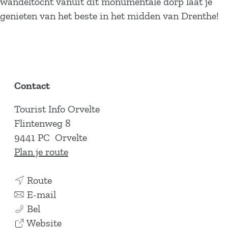
wandeltocht vanuit dit monumentale dorp laat je
genieten van het beste in het midden van Drenthe!
Contact
Tourist Info Orvelte
Flintenweg 8
9441 PC
Orvelte
n
Plan je route
a
n
a
Route
a
n
r
E-mail
T
a
a
T
Bel
o
r
a
v
o
Website