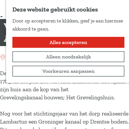
Voeg toe als favoriet
Deze website gebruikt cookies
D
Door op accepteren te klikken, geef je aan hiermee
e
Veenkolonie
G
akkoord te gaan.
e
a
Annerveenschekanaal
l
n
Alles accepteren
d
a
e
Location: Annerveenschekanaal
Alleen noodzakelijk
a
z
r
Voorkeuren aanpassen
e
De veenkolonie Annerveenschekanaal onstond rond
d
p
1785. In dat jaar liet vervener Lambartus Grevijlink
e
a
zijn huis aan de kop van het
h
g
Grevelingskanaal bouwen; Het Grevelingshuis.
o
i
m
n
Nog voor het stichtingsjaar van het dorp realiseerde
e
a
Lambartus een Groninger kanaal op Drentse bodem.
p