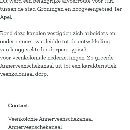
Dit werd een belangrijke afvoerroute voor turf
a
tussen de stad Groningen en hoogveengebied Ter
g
Apel.
e
Rond deze kanalen vestigden zich arbeiders en
ondernemers, wat leidde tot de ontwikkeling
van langgerekte lintdorpen: typisch
voor veenkoloniale nederzettingen. Zo groeide
Annerveenschekanaal uit tot een karakteristiek
veenkoloniaal dorp.
Contact
Veenkolonie Annerveenschekanaal
Annerveenschekanaal