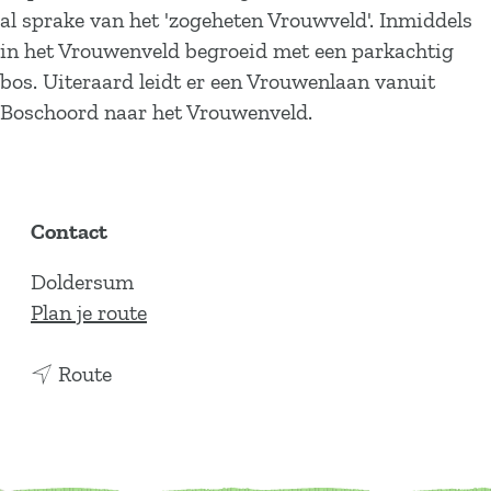
al sprake van het 'zogeheten Vrouwveld'. Inmiddels
in het Vrouwenveld begroeid met een parkachtig
bos. Uiteraard leidt er een Vrouwenlaan vanuit
Boschoord naar het Vrouwenveld.
Contact
Doldersum
n
Plan je route
a
n
a
Route
a
r
a
V
r
r