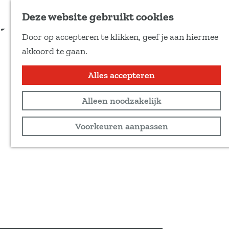
Voeg toe als favoriet
Deze website gebruikt cookies
D
Door op accepteren te klikken, geef je aan hiermee
e
G
akkoord te gaan.
e
a
l
n
Alles accepteren
d
a
e
Alleen noodzakelijk
a
z
r
Voorkeuren aanpassen
e
d
p
e
a
h
g
o
i
m
n
e
a
p