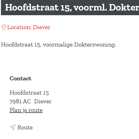
a
Hoofdstraat 15, voorml. Dokt
g
e
Location: Diever
Hoofdstraat 15, voormalige Dokterswoning.
Contact
Hoofdstraat 15
7981 AC
Diever
n
Plan je route
a
n
a
Route
a
r