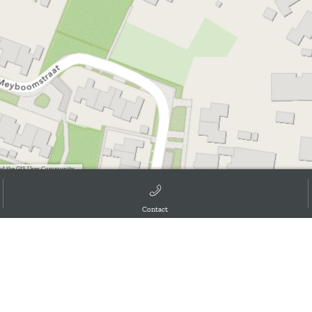
d the GIS User Community, ,
Contact