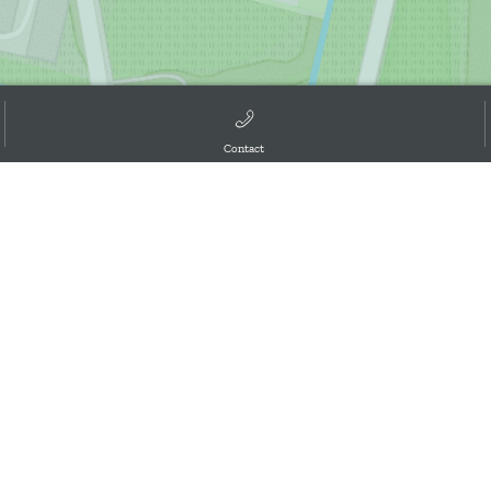
Contact
d the GIS User Community, ,