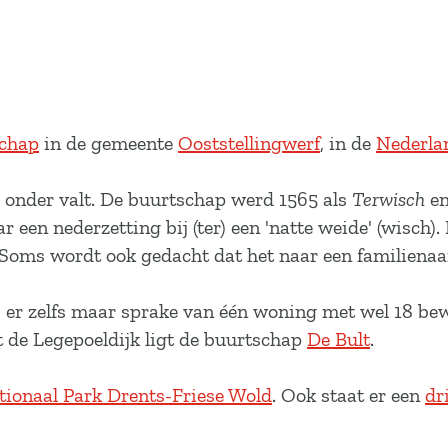
chap
in de gemeente
Ooststellingwerf
, in de
Nederla
el onder valt. De buurtschap werd 1565 als
Terwisch
e
een nederzetting bij (ter) een 'natte weide' (wisch).
 Soms wordt ook gedacht dat het naar een familiena
s er zelfs maar sprake van één woning met wel 18 be
t de Legepoeldijk ligt de buurtschap
De Bult
.
tionaal Park Drents-Friese Wold
. Ook staat er een
dr