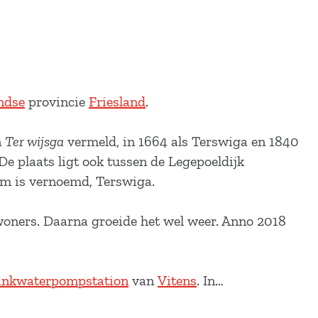
ndse
provincie
Friesland
.
n
Ter wijsga
vermeld, in 1664 als Terswiga en 1840
 De plaats ligt ook tussen de Legepoeldijk
am is vernoemd, Terswiga.
woners. Daarna groeide het wel weer. Anno 2018
inkwaterpompstation
van
Vitens
. In…