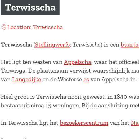
a
Terwisscha
g
e
Location: Terwisscha
Terwisscha
(
Stellingwerfs
:
Terwissche
) is een
buurts
Het ligt ten westen van
Appelscha
, waar het officie
Terwisga. De plaatsnaam verwijst waarschijnlijk naar 
van
Langedijke
en de Westerse
es
van Appelscha in.
Heel groot is Terwisscha nooit geweest, in 1840 wa
bestaat uit circa 15 woningen. Bij de aansluiting me
In Terwisscha ligt het
bezoekerscentrum
van het
Na