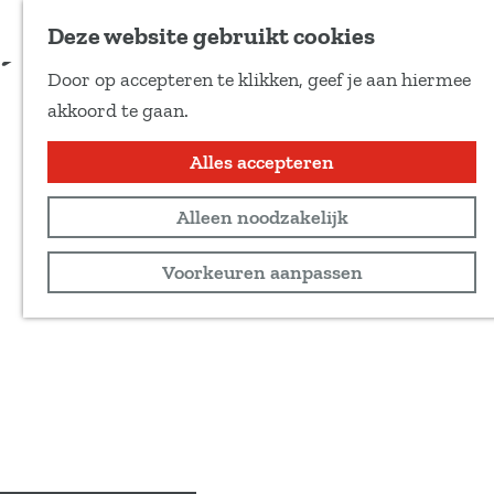
Voeg toe als favoriet
Deze website gebruikt cookies
D
Door op accepteren te klikken, geef je aan hiermee
e
G
akkoord te gaan.
e
a
l
n
Alles accepteren
d
a
e
Alleen noodzakelijk
a
z
r
Voorkeuren aanpassen
e
d
p
e
a
h
g
o
i
m
n
e
a
p