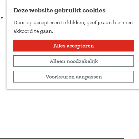
Voeg toe als favoriet
Meer informatie
Deze website gebruikt cookies
D
Door op accepteren te klikken, geef je aan hiermee
e
G
akkoord te gaan.
e
a
l
n
Alles accepteren
d
a
e
Alleen noodzakelijk
a
z
r
Voorkeuren aanpassen
e
d
p
e
a
h
g
o
i
m
n
e
a
p