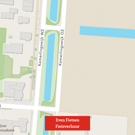
r
h
u
u
r
Even Fietsen
Fietsverhuur