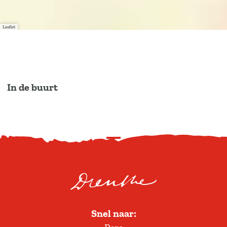
Leaflet
In de buurt
S
c
r
o
l
Snel naar:
l