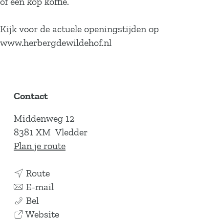
of een kop koffie.
Kijk voor de actuele openingstijden op
www.herbergdewildehof.nl
Contact
Middenweg 12
8381 XM
Vledder
n
Plan je route
a
n
a
Route
a
n
r
E-mail
H
a
a
H
Bel
e
r
a
v
e
Website