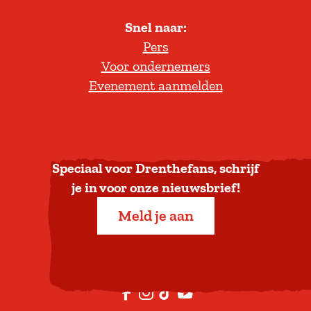
l
Snel naar:
l
Pers
t
Voor ondernemers
e
Evenement aanmelden
r
u
g
n
a
Speciaal voor Drenthefans, schrijf
a
je in voor onze nieuwsbrief!
r
Meld je aan
b
o
v
e
F
I
T
Y
n