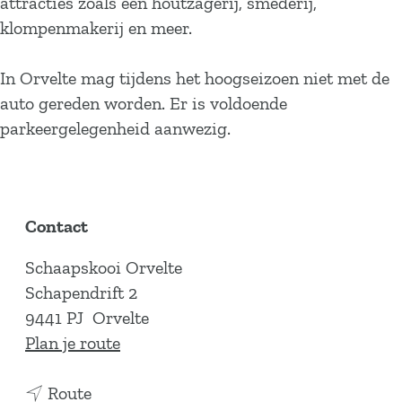
attracties zoals een houtzagerij, smederij,
klompenmakerij en meer.
In Orvelte mag tijdens het hoogseizoen niet met de
auto gereden worden. Er is voldoende
parkeergelegenheid aanwezig.
Contact
Schaapskooi Orvelte
Schapendrift 2
9441 PJ
Orvelte
n
Plan je route
a
n
a
Route