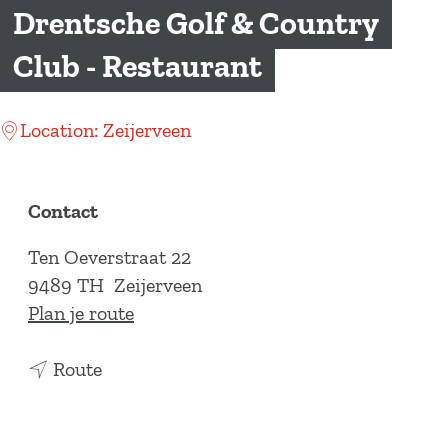
a
Drentsche Golf & Country
g
Club - Restaurant
e
Location: Zeijerveen
Contact
Ten Oeverstraat 22
9489 TH
Zeijerveen
n
Plan je route
a
n
a
Route
a
r
a
D