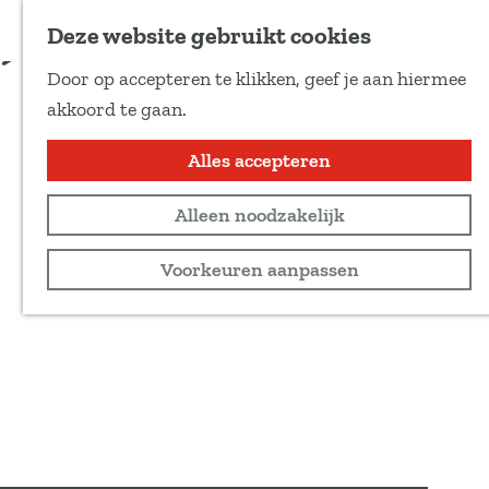
Voeg toe als favoriet
Deze website gebruikt cookies
D
Door op accepteren te klikken, geef je aan hiermee
e
G
akkoord te gaan.
e
a
l
n
Alles accepteren
d
a
e
Alleen noodzakelijk
a
z
r
Voorkeuren aanpassen
e
d
p
e
a
h
g
o
i
m
n
e
a
p