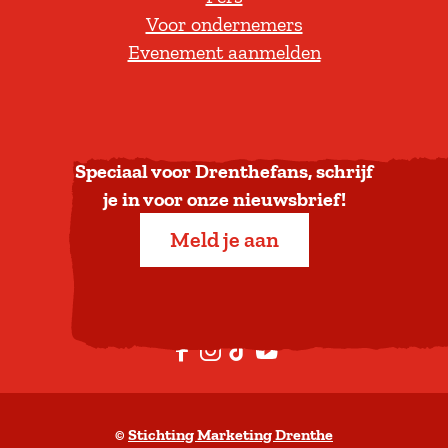
Voor ondernemers
e
Evenement aanmelden
r
u
g
n
a
Speciaal voor Drenthefans, schrijf
a
je in voor onze nieuwsbrief!
r
Meld je aan
b
o
v
e
F
I
T
Y
n
a
n
i
o
c
s
k
u
©
Stichting Marketing Drenthe
e
t
T
t