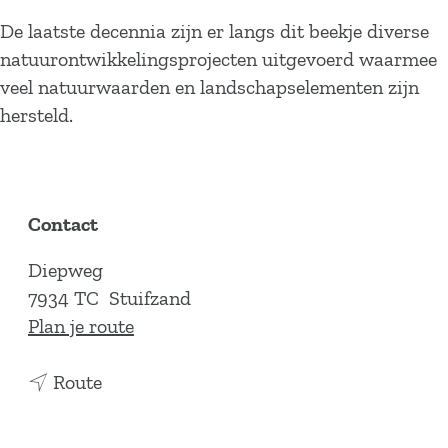
De laatste decennia zijn er langs dit beekje diverse
natuurontwikkelingsprojecten uitgevoerd waarmee
veel natuurwaarden en landschapselementen zijn
hersteld.
Contact
Diepweg
7934 TC
Stuifzand
n
Plan je route
a
n
a
Route
a
r
a
H