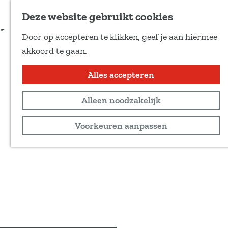
Voeg toe als favoriet
Deze website gebruikt cookies
D
Door op accepteren te klikken, geef je aan hiermee
e
G
akkoord te gaan.
e
a
l
n
Alles accepteren
d
a
e
Alleen noodzakelijk
a
z
r
Voorkeuren aanpassen
e
d
p
e
a
h
g
o
i
m
n
e
a
p