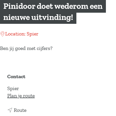
a
Pinidoor doet wederom een
g
nieuwe uitvinding!
e
Location: Spier
Ben jij goed met cijfers?
Contact
Spier
n
Plan je route
a
n
a
Route