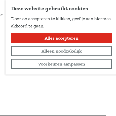
Voeg toe als favoriet
Deze website gebruikt cookies
D
Door op accepteren te klikken, geef je aan hiermee
e
G
akkoord te gaan.
e
a
l
n
Alles accepteren
d
a
e
Alleen noodzakelijk
a
z
r
Voorkeuren aanpassen
e
d
p
e
a
h
g
o
i
m
n
e
a
p