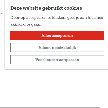
Voeg toe als favoriet
Deze website gebruikt cookies
D
Door op accepteren te klikken, geef je aan hiermee
e
G
akkoord te gaan.
e
a
l
n
Alles accepteren
d
a
e
Alleen noodzakelijk
a
z
r
Voorkeuren aanpassen
e
d
p
e
a
h
g
o
i
m
n
e
a
p