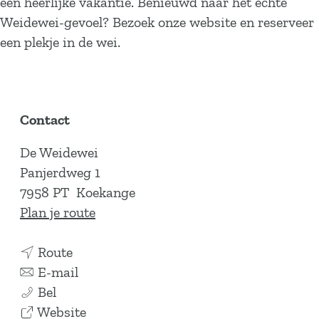
een heerlijke vakantie. Benieuwd naar het echte
Weidewei-gevoel? Bezoek onze website en reserveer
een plekje in de wei.
Contact
De Weidewei
Panjerdweg 1
7958 PT
Koekange
n
Plan je route
a
n
a
Route
a
n
r
E-mail
C
a
a
C
Bel
a
r
a
v
a
Website