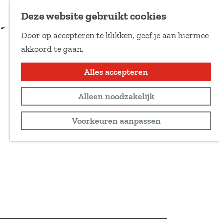
Voeg toe als favoriet
Reserveren
Deze website gebruikt cookies
D
Door op accepteren te klikken, geef je aan hiermee
e
G
akkoord te gaan.
e
a
l
n
Alles accepteren
d
a
e
Alleen noodzakelijk
a
z
r
Voorkeuren aanpassen
e
d
p
e
a
h
g
o
i
m
n
e
a
p