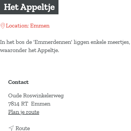
a
Het Appeltje
g
e
Location: Emmen
In het bos de 'Emmerdennen' liggen enkele meertjes,
waaronder het Appeltje.
Contact
Oude Roswinkelerweg
7814 RT
Emmen
n
Plan je route
a
n
a
Route