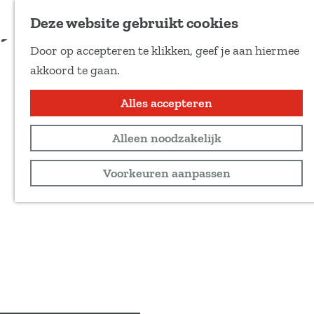
Voeg toe als favoriet
Deze website gebruikt cookies
D
Door op accepteren te klikken, geef je aan hiermee
e
G
akkoord te gaan.
e
a
l
n
Alles accepteren
d
a
e
Alleen noodzakelijk
a
z
r
Voorkeuren aanpassen
e
d
p
e
a
h
g
o
i
m
n
e
a
p