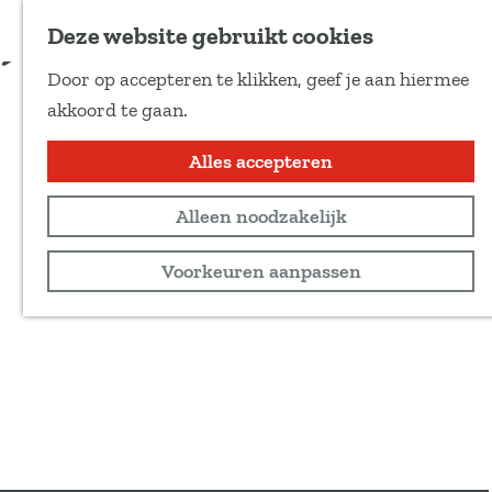
Voeg toe als favoriet
Deze website gebruikt cookies
D
Door op accepteren te klikken, geef je aan hiermee
e
G
akkoord te gaan.
e
a
l
n
Alles accepteren
d
a
e
Alleen noodzakelijk
a
z
r
Voorkeuren aanpassen
e
d
p
e
a
h
g
o
i
m
n
e
a
p