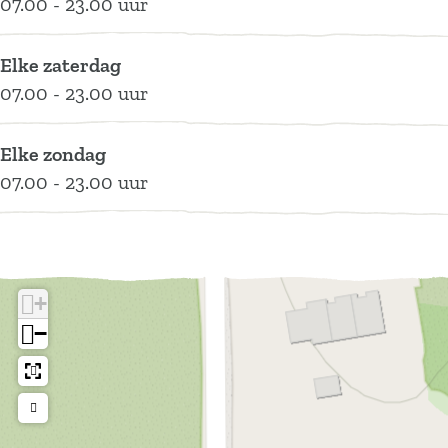
07.00 - 23.00 uur
o
o
n
k
r
o
n
t
r
e
k
r
Elke zaterdag
e
k
n
e
k
07.00 - 23.00 uur
l
e
n
e
D
n
n
Elke zondag
e
07.00 - 23.00 uur
B
o
r
k
e
+
n
−