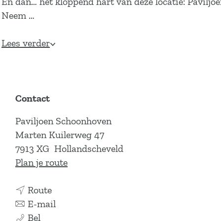
En dan… het kloppend hart van deze locatie: Pavilj
Neem …
Lees verder
Contact
Paviljoen Schoonhoven
Marten Kuilerweg 47
7913 XG
Hollandscheveld
n
Plan je route
a
n
a
Route
a
n
r
E-mail
Z
a
a
Z
Bel