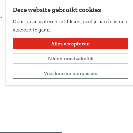
Voeg toe als favoriet
Deze website gebruikt cookies
D
Door op accepteren te klikken, geef je aan hiermee
e
G
akkoord te gaan.
e
a
l
n
Alles accepteren
d
a
e
Alleen noodzakelijk
a
z
r
Voorkeuren aanpassen
e
d
p
e
a
h
g
o
i
m
n
e
a
p