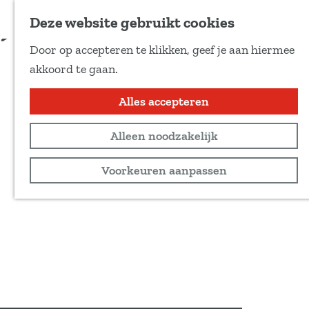
Voeg toe als favoriet
Deze website gebruikt cookies
D
Door op accepteren te klikken, geef je aan hiermee
e
G
akkoord te gaan.
e
a
l
n
Alles accepteren
d
a
e
Alleen noodzakelijk
a
z
r
Voorkeuren aanpassen
e
d
p
e
a
h
g
o
i
m
n
e
a
p