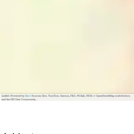
Leaflet
|
Powered by
Esri
| Sources: Esri, TomTom, Garmin, FAO, NOAA, USGS, © OpenStreetMap contributors,
and the GIS User Community, ,