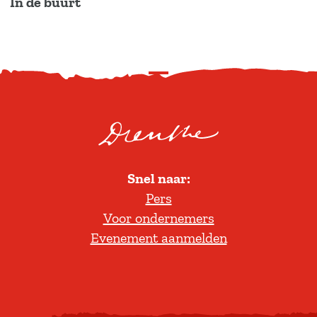
In de buurt
S
c
r
o
l
Snel naar:
l
Pers
t
Voor ondernemers
e
Evenement aanmelden
r
u
g
n