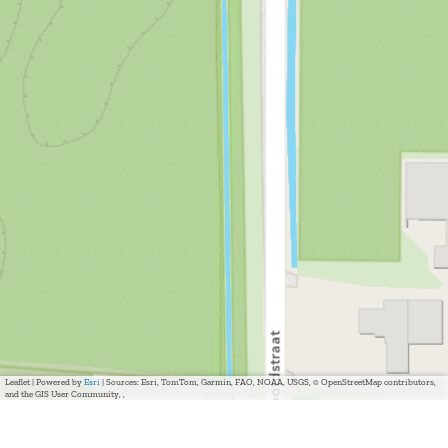
Leaflet
|
Powered by
Esri
| Sources: Esri, TomTom, Garmin, FAO, NOAA, USGS, © OpenStreetMap contributors,
and the GIS User Community, ,