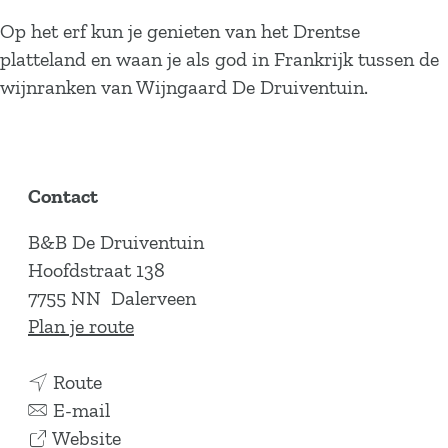
Op het erf kun je genieten van het Drentse
platteland en waan je als god in Frankrijk tussen de
wijnranken van Wijngaard De Druiventuin.
Contact
B&B De Druiventuin
Hoofdstraat 138
7755 NN
Dalerveen
n
Plan je route
a
n
a
Route
a
n
r
E-mail
a
a
v
B
Website