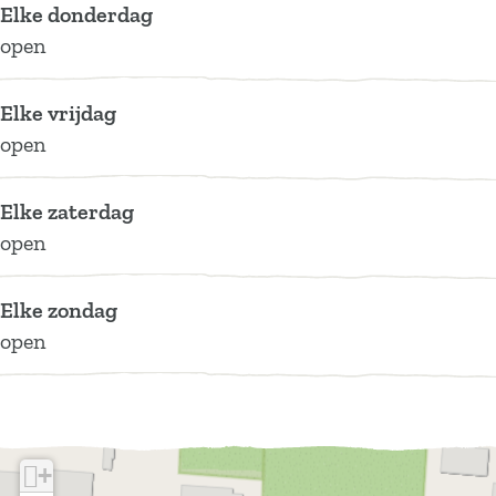
Elke donderdag
n
i
i
open
n
n
Elke vrijdag
open
Elke zaterdag
open
Elke zondag
open
+