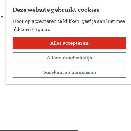
Voeg toe als favoriet
Reserveren
Deze website gebruikt cookies
D
Door op accepteren te klikken, geef je aan hiermee
e
G
akkoord te gaan.
e
a
l
n
Alles accepteren
d
a
e
Alleen noodzakelijk
a
z
r
Voorkeuren aanpassen
e
d
p
e
a
h
g
o
i
m
n
e
a
p