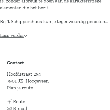
is, zonder afbreuk te doen aan de karakteristieke
elementen die het bezit.
Bij ’t Schippershuus kun je tegenwoordig genieten…
Lees verder
Contact
Hoofdstraat 254
7901 JZ
Hoogeveen
n
Plan je route
a
n
a
Route
a
n
r
E-mail