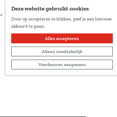
Voeg toe als favoriet
Deze website gebruikt cookies
D
Door op accepteren te klikken, geef je aan hiermee
e
G
akkoord te gaan.
e
a
l
n
Alles accepteren
d
a
e
Alleen noodzakelijk
a
z
r
Voorkeuren aanpassen
e
d
p
e
a
h
g
o
i
m
n
e
a
p