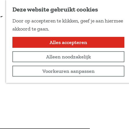
Voeg toe als favoriet
Deze website gebruikt cookies
D
Door op accepteren te klikken, geef je aan hiermee
e
G
akkoord te gaan.
e
a
l
n
Alles accepteren
d
a
e
Alleen noodzakelijk
a
z
r
Voorkeuren aanpassen
e
d
p
e
a
h
g
o
i
m
n
e
a
p