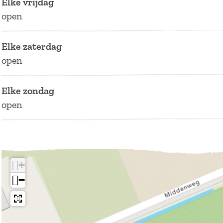
Elke vrijdag
D
open
r
e
Elke zaterdag
n
open
t
h
Elke zondag
e
open
+
−