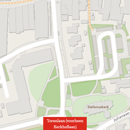
Torenlaan (voorheen
Kerkhoflaan)