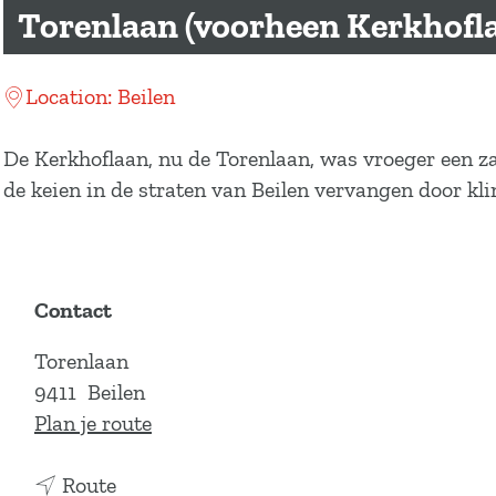
a
Torenlaan (voorheen Kerkhofl
g
e
Location: Beilen
De Kerkhoflaan, nu de Torenlaan, was vroeger een 
de keien in de straten van Beilen vervangen door kli
Contact
Torenlaan
9411
Beilen
n
Plan je route
a
n
a
Route