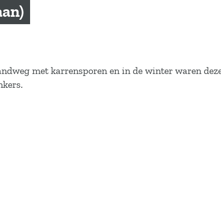
aan)
zandweg met karrensporen en in de winter waren dez
nkers.