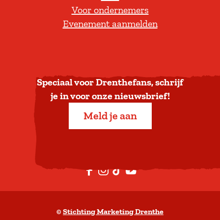
Voor ondernemers
e
Evenement aanmelden
r
u
g
n
a
Speciaal voor Drenthefans, schrijf
a
je in voor onze nieuwsbrief!
r
Meld je aan
b
o
v
e
F
I
T
Y
n
a
n
i
o
c
s
k
u
©
Stichting Marketing Drenthe
e
t
T
t