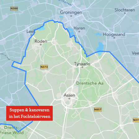
v
r
e
v
e
e
n
e
n
Suppen & kanovaren
in het Fochteloërveen